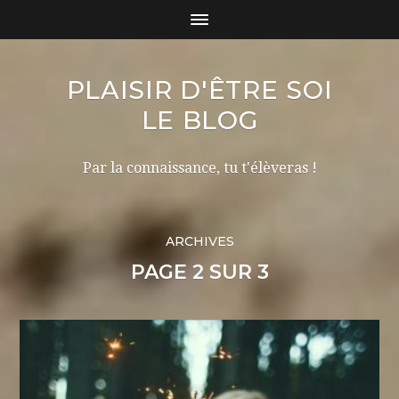
PLAISIR D'ÊTRE SOI
LE BLOG
Par la connaissance, tu t'élèveras !
ARCHIVES
PAGE 2 SUR 3