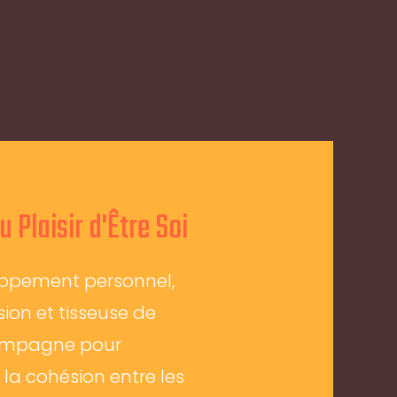
 Plaisir d'Être Soi
oppement personnel,
ion et tisseuse de
compagne pour
 la cohésion entre les