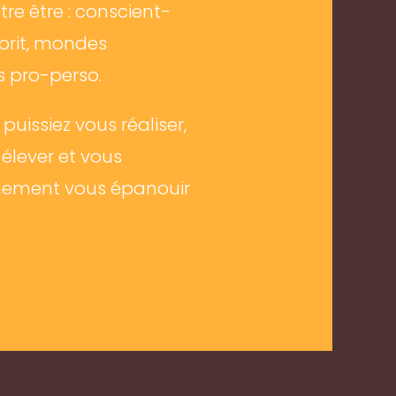
tre être : conscient-
prit, mondes
es pro-perso.
uissiez vous réaliser,
 élever et vous
einement vous épanouir