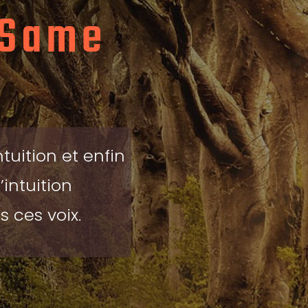
 Same
uition et enfin
intuition
 ces voix.