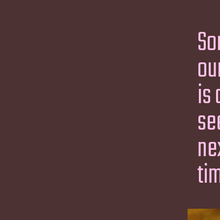
So
ou
is 
se
ne
ti