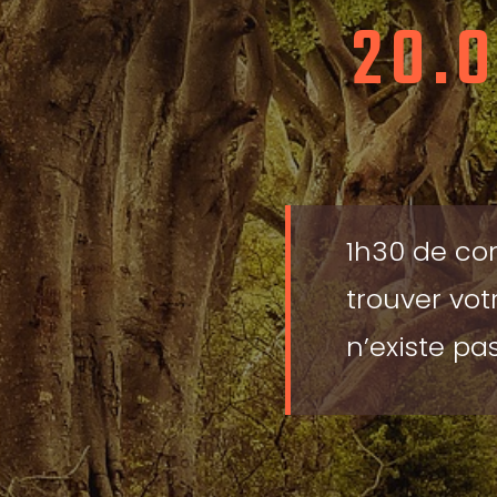
20.
1h30 de con
trouver vot
n’existe pa