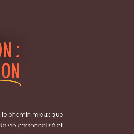
N :
ION
aît le chemin mieux que
e vie personnalisé et