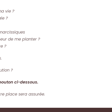
a vie ?
le ?
 narcissiques
peur de me planter ?
e ?
.
ution ?
 bouton ci-dessous.
tre place sera assurée.