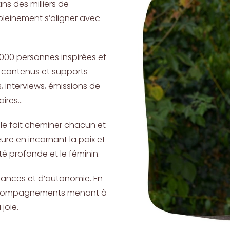
s des milliers de
 pleinement s’aligner avec
15 000 personnes inspirées et
s contenus et supports
, interviews, émissions de
aires…
lle fait cheminer chacun et
ure en incarnant la paix et
lité profonde et le féminin.
sances et d’autonomie. En
accompagnements menant à
joie.