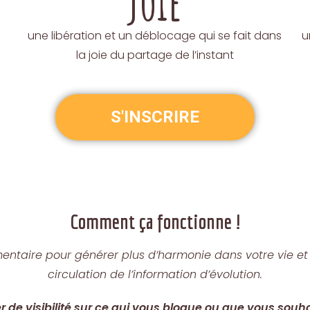
joie
une libération et un déblocage qui se fait dans
u
la joie du partage de l’instant
S'INSCRIRE
Comment ça fonctionne !
entaire pour générer plus d’harmonie dans votre vie et 
circulation de l’information d’évolution.
e visibilité sur ce qui vous bloque ou que vous souhai