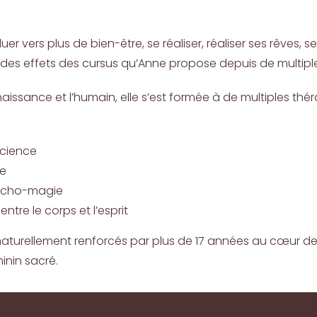
r vers plus de bien-être, se réaliser, réaliser ses rêves, s
s des effets des cursus qu’Anne propose depuis de multip
ssance et l’humain, elle s’est formée à de multiples théra
science
te
sycho-magie
entre le corps et l’esprit
turellement renforcés par plus de 17 années au cœur de tr
inin sacré.