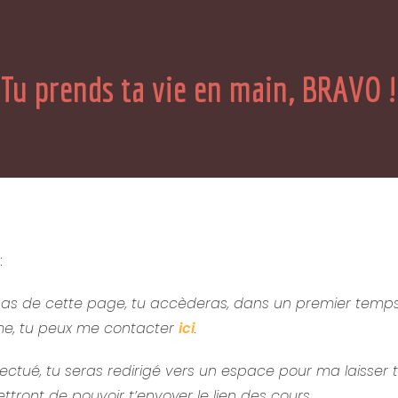
Tu prends ta vie en main, BRAVO !
:
en bas de cette page, tu accèderas, dans un premier temp
ème, tu peux me contacter
ici
.
fectué, tu seras redirigé vers un espace pour ma laisser
tront de pouvoir t’envoyer le lien des cours
.