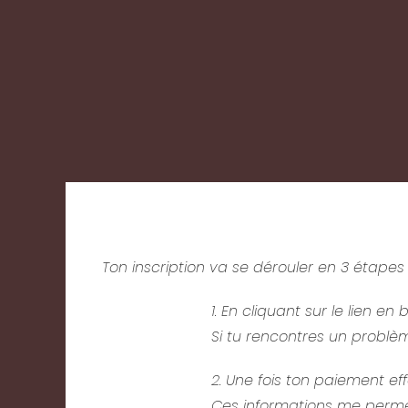
Ton inscription va se dérouler en 3 étapes 
1. En cliquant sur le lien 
Si tu rencontres un probl
2. Une fois ton paiement ef
Ces informations me permet