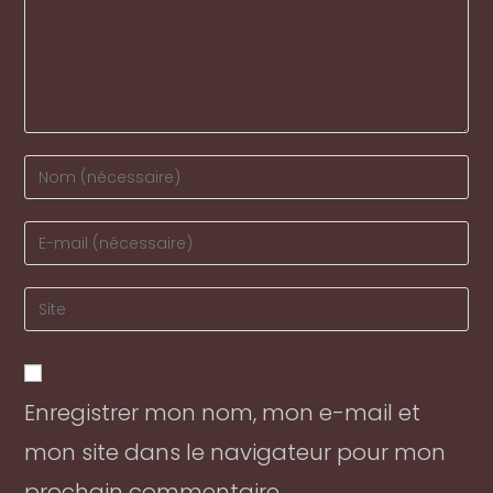
Enter
your
name
Enter
or
your
username
email
Enter
to
address
your
comment
to
website
comment
URL
Enregistrer mon nom, mon e-mail et
(optional)
mon site dans le navigateur pour mon
prochain commentaire.