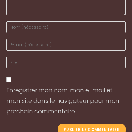
Enter
your
name
Enter
or
your
username
email
Enter
to
address
your
comment
to
website
comment
URL
Enregistrer mon nom, mon e-mail et
(optional)
mon site dans le navigateur pour mon
prochain commentaire.