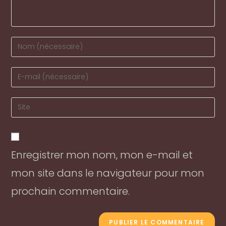
Enter
your
name
Enter
or
your
username
email
Enter
to
address
your
comment
to
website
comment
URL
Enregistrer mon nom, mon e-mail et
(optional)
mon site dans le navigateur pour mon
prochain commentaire.