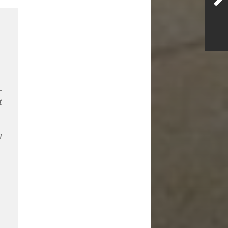
–
t
t