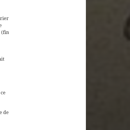
rier
e
(fin
it
 ce
ie de