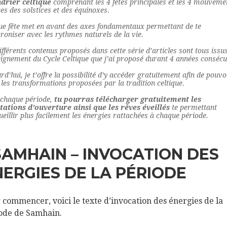
ndrier celtique
comprenant les 4 fêtes principales et les 4 mouveme
tes des solstices et des équinoxes.
e fête met en avant des axes fondamentaux permettant de te
roniser avec les rythmes naturels de la vie.
ifférents contenus proposés dans cette série d’articles sont tous issu
eignement du Cycle Celtique que j’ai proposé durant 4 années consécu
rd’hui, je t’offre la possibilité d’y accéder gratuitement afin de pouvo
 les transformations proposées par la tradition celtique.
chaque période,
tu pourras télécharger gratuitement les
ations d’ouverture ainsi que les rêves éveillés
te permettant
ueillir plus facilement les énergies rattachées à chaque période.
SAMHAIN – INVOCATION DES
NERGIES DE LA PÉRIODE
 commencer, voici le texte d’invocation des énergies de la
ode de Samhain.