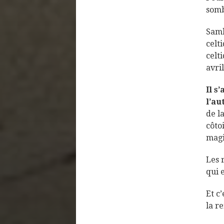
somb
Samh
celt
celt
avri
Il s
l’au
de l
côto
magi
Les 
qui 
Et c
la r