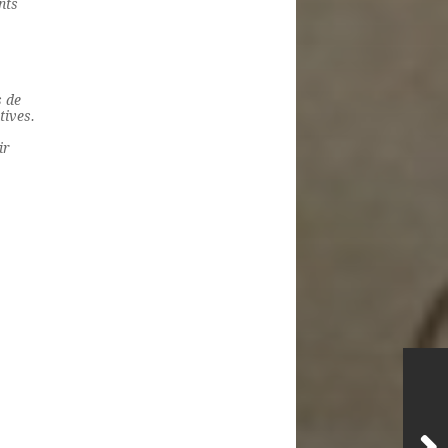
nts
s de
tives.
ir