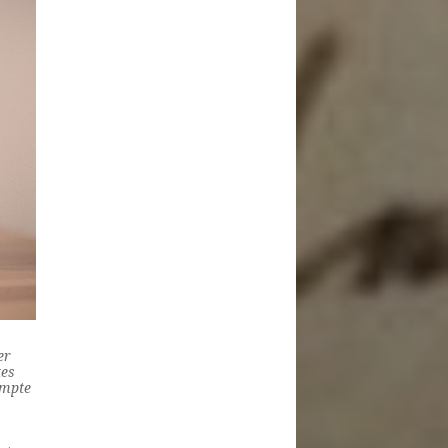
er
tes
ompte