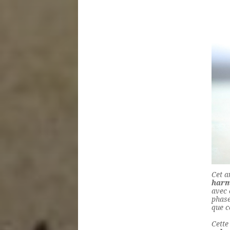
Cet a
harm
avec 
phase
que c
Cette