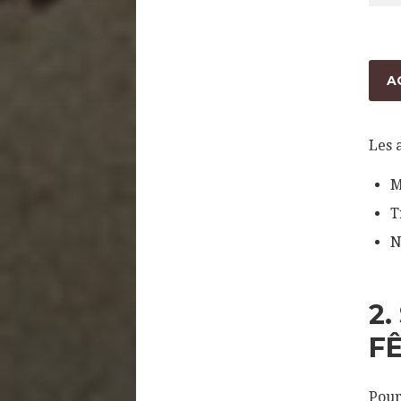
A
Les 
M
T
N
2.
F
Pour