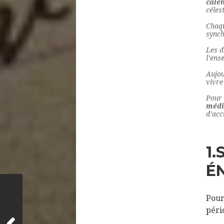
cale
céles
Chaqu
synch
Les d
l’ens
Aujou
vivre
Pour 
médit
d’acc
1.
É
Pour
péri