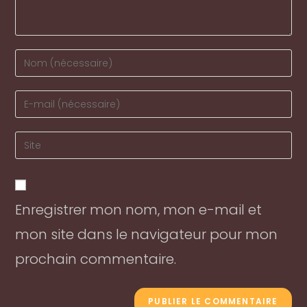
Enter
your
name
Enter
or
your
username
email
Enter
to
address
your
comment
to
website
comment
URL
Enregistrer mon nom, mon e-mail et
(optional)
mon site dans le navigateur pour mon
prochain commentaire.