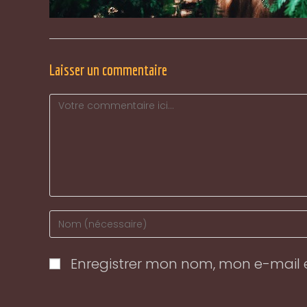
Laisser un commentaire
Comment
Enter
your
name
Enregistrer mon nom, mon e-mail 
or
username
to