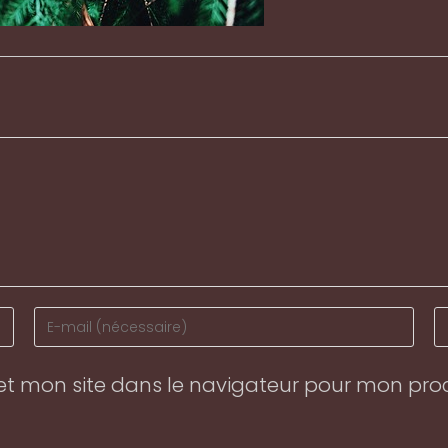
Enter
En
your
y
email
w
et mon site dans le navigateur pour mon pr
address
U
to
(o
comment