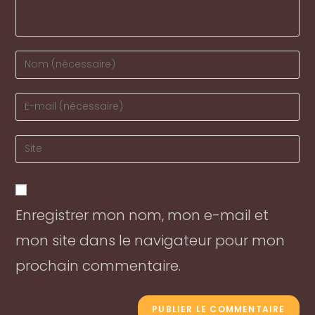
Enter
your
name
Enter
or
your
username
email
Enter
to
address
your
comment
to
website
comment
URL
Enregistrer mon nom, mon e-mail et
(optional)
mon site dans le navigateur pour mon
prochain commentaire.