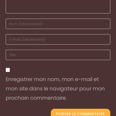
Enter
your
name
Enter
or
your
username
email
Enter
to
address
your
comment
to
website
comment
URL
Enregistrer mon nom, mon e-mail et
(optional)
mon site dans le navigateur pour mon
prochain commentaire.