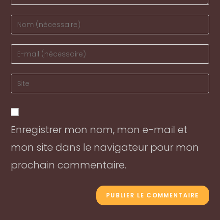
Enter
your
name
Enter
or
your
username
email
Enter
to
address
your
comment
to
website
comment
URL
Enregistrer mon nom, mon e-mail et
(optional)
mon site dans le navigateur pour mon
prochain commentaire.