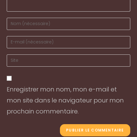
Enter
your
name
Enter
or
your
username
email
Enter
to
address
your
comment
to
website
comment
URL
Enregistrer mon nom, mon e-mail et
(optional)
mon site dans le navigateur pour mon
prochain commentaire.