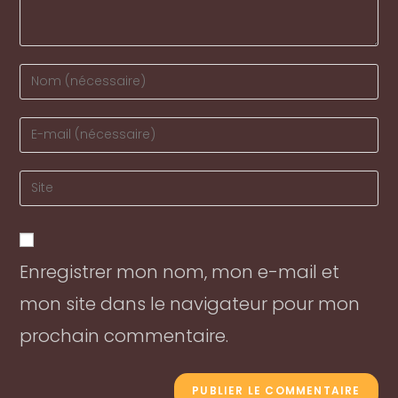
Enter
your
name
Enter
or
your
username
email
Enter
to
address
your
comment
to
website
comment
URL
Enregistrer mon nom, mon e-mail et
(optional)
mon site dans le navigateur pour mon
prochain commentaire.