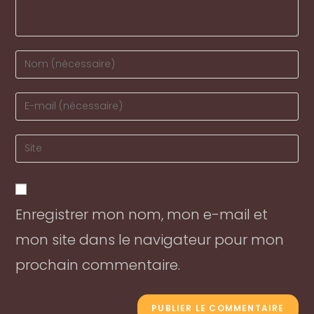
Enter
your
name
Enter
or
your
username
email
Enter
to
address
your
comment
to
website
comment
URL
Enregistrer mon nom, mon e-mail et
(optional)
mon site dans le navigateur pour mon
prochain commentaire.