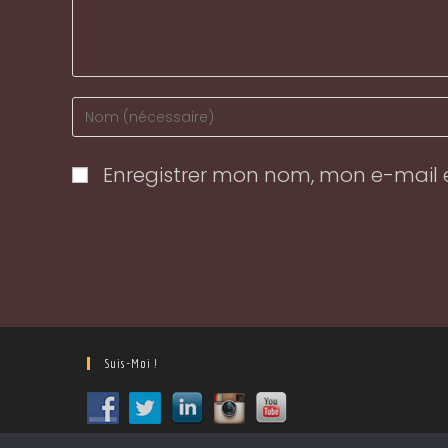
Enter
your
name
Enregistrer mon nom, mon e-mail 
or
username
to
comment
Suis-Moi !