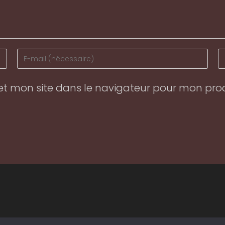
Enter
En
your
y
email
w
et mon site dans le navigateur pour mon pr
address
U
to
(o
comment