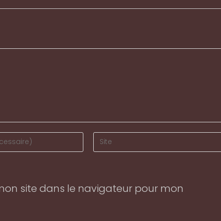
Enter
your
website
URL
mon site dans le navigateur pour mon
(optional)