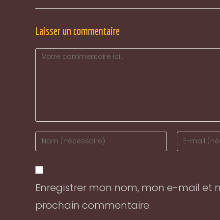
Laisser un commentaire
Comment
Enter
Enter
your
your
name
email
or
address
Enregistrer mon nom, mon e-mail et 
username
to
to
comment
prochain commentaire.
comment