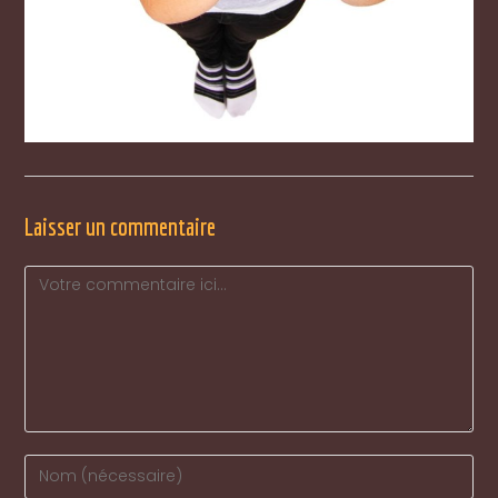
Laisser un commentaire
Comment
Enter
your