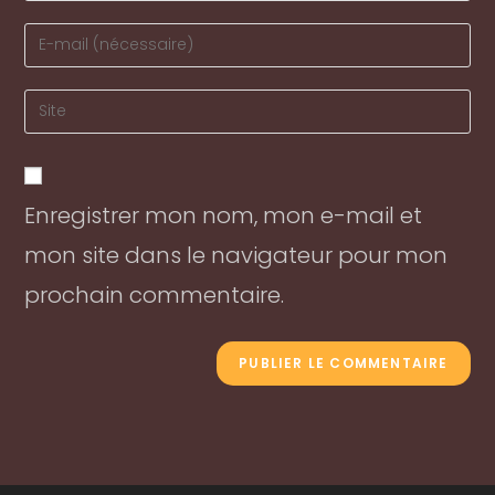
name
Enter
or
your
username
email
Enter
to
address
your
comment
to
website
comment
URL
Enregistrer mon nom, mon e-mail et
(optional)
mon site dans le navigateur pour mon
prochain commentaire.