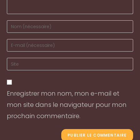
Enter
your
name
Enter
or
your
username
email
Enter
to
address
your
comment
to
website
comment
URL
Enregistrer mon nom, mon e-mail et
(optional)
mon site dans le navigateur pour mon
prochain commentaire.