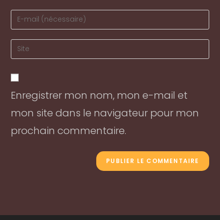
name
Enter
or
your
username
email
Enter
to
address
your
comment
to
website
comment
URL
Enregistrer mon nom, mon e-mail et
(optional)
mon site dans le navigateur pour mon
prochain commentaire.