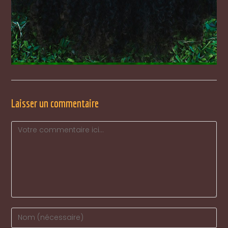
Laisser un commentaire
Comment
Enter
your