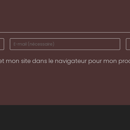
Enter
En
your
y
email
w
et mon site dans le navigateur pour mon pr
address
U
to
(o
comment