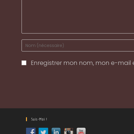
Enter
your
name
Enregistrer mon nom, mon e-mail 
or
username
to
comment
Suis-Moi !