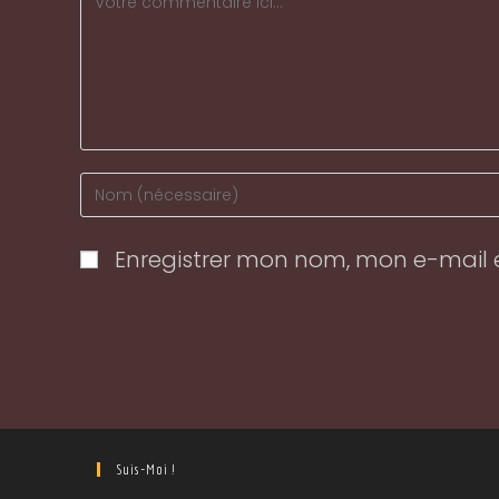
Enter
your
name
Enregistrer mon nom, mon e-mail 
or
username
to
comment
Suis-Moi !