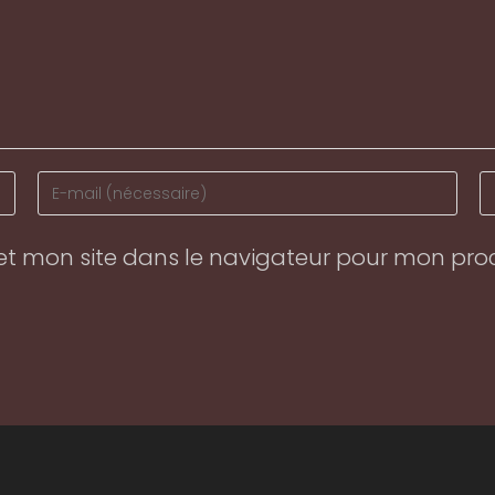
Enter
En
your
y
email
w
et mon site dans le navigateur pour mon pr
address
U
to
(o
comment