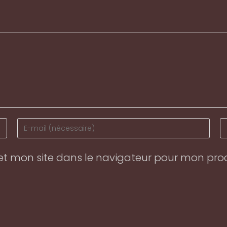
Enter
En
your
y
email
w
et mon site dans le navigateur pour mon pr
address
U
to
(o
comment