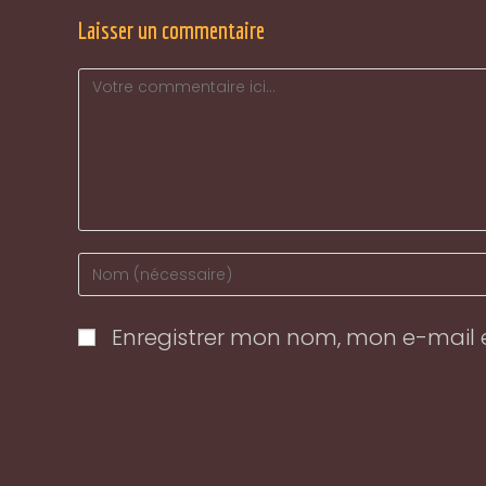
Laisser un commentaire
Comment
Enter
your
name
Enregistrer mon nom, mon e-mail 
or
username
to
comment