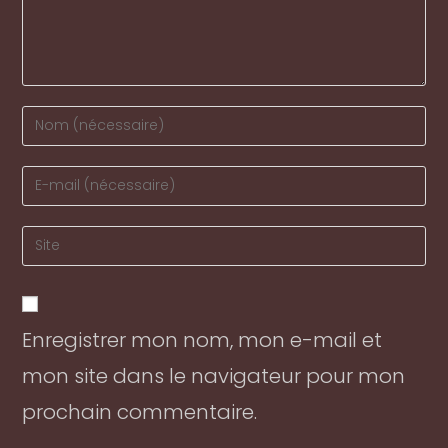
Enter
your
name
Enter
or
your
username
email
Enter
to
address
your
comment
to
website
comment
URL
Enregistrer mon nom, mon e-mail et
(optional)
mon site dans le navigateur pour mon
prochain commentaire.