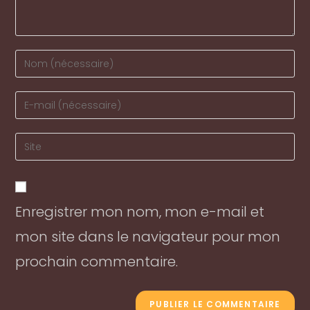
Enter
your
name
Enter
or
your
username
email
Enter
to
address
your
comment
to
website
comment
URL
Enregistrer mon nom, mon e-mail et
(optional)
mon site dans le navigateur pour mon
prochain commentaire.