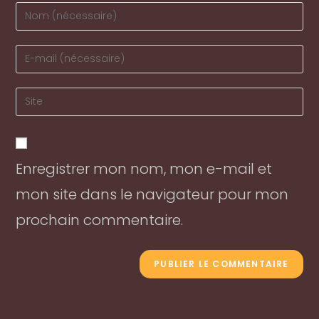
Enter
your
name
Enter
or
your
username
email
Enter
to
address
your
comment
to
website
comment
URL
Enregistrer mon nom, mon e-mail et
(optional)
mon site dans le navigateur pour mon
prochain commentaire.