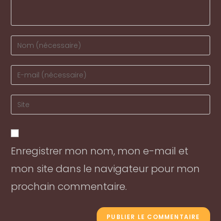
Enter
your
name
Enter
or
your
username
email
Enter
to
address
your
comment
to
website
comment
URL
Enregistrer mon nom, mon e-mail et
(optional)
mon site dans le navigateur pour mon
prochain commentaire.