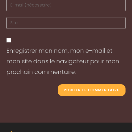
Enter
or
your
username
email
Enter
to
address
your
comment
to
website
comment
URL
Enregistrer mon nom, mon e-mail et
(optional)
mon site dans le navigateur pour mon
prochain commentaire.