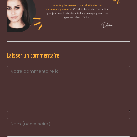
Laisser un commentaire
Comment
Enter
your
name