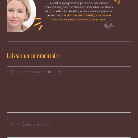
Laisser un commentaire
Comment
Enter
your
name