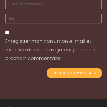
Enter
or
your
username
email
Enter
to
address
your
comment
to
website
comment
URL
Enregistrer mon nom, mon e-mail et
(optional)
mon site dans le navigateur pour mon
prochain commentaire.