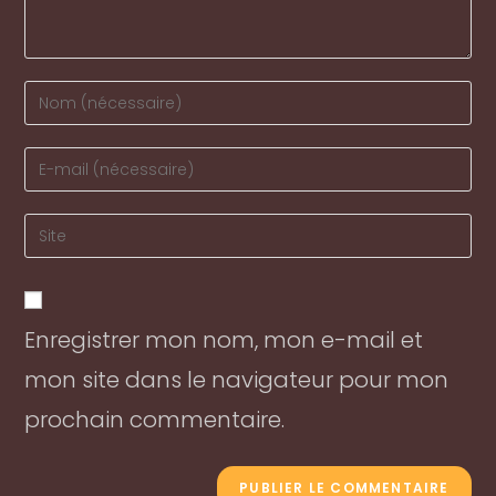
Enter
your
name
Enter
or
your
username
email
Enter
to
address
your
comment
to
website
comment
URL
Enregistrer mon nom, mon e-mail et
(optional)
mon site dans le navigateur pour mon
prochain commentaire.