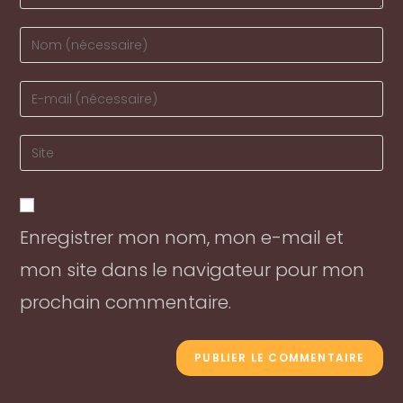
Enter
your
name
Enter
or
your
username
email
Enter
to
address
your
comment
to
website
comment
URL
Enregistrer mon nom, mon e-mail et
(optional)
mon site dans le navigateur pour mon
prochain commentaire.