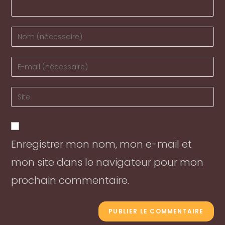
Enter
your
name
Enter
or
your
username
email
Enter
to
address
your
comment
to
website
comment
URL
Enregistrer mon nom, mon e-mail et
(optional)
mon site dans le navigateur pour mon
prochain commentaire.