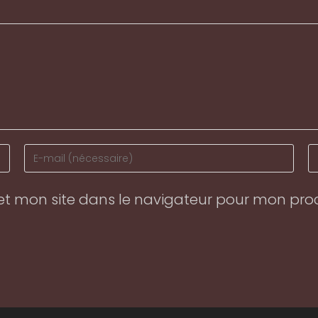
Enter
En
your
y
email
w
et mon site dans le navigateur pour mon pr
address
U
to
(o
comment