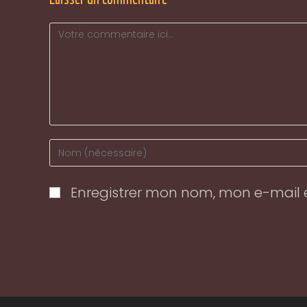
Comment
Enter
your
name
Enregistrer mon nom, mon e-mail 
or
username
to
comment