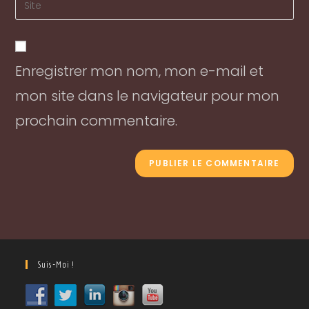
to
address
your
comment
to
website
comment
URL
Enregistrer mon nom, mon e-mail et
(optional)
mon site dans le navigateur pour mon
prochain commentaire.
Suis-Moi !