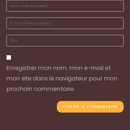
Enter
your
name
Enter
or
your
username
email
Enter
to
address
your
comment
to
website
comment
URL
Enregistrer mon nom, mon e-mail et
(optional)
mon site dans le navigateur pour mon
prochain commentaire.