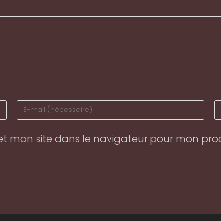
Enter
En
your
y
email
w
et mon site dans le navigateur pour mon pr
address
U
to
(o
comment