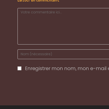
Comment
Enter
your
name
Enregistrer mon nom, mon e-mail 
or
username
to
comment