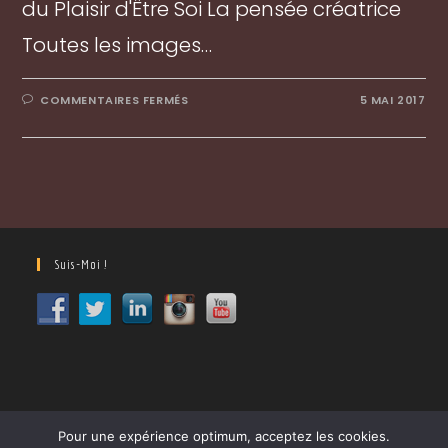
du Plaisir d'Être Soi La pensée créatrice
Toutes les images…
SUR
COMMENTAIRES FERMÉS
5 MAI 2017
À
LA
RENCONTRE
DU
COUPLE
INTÉRIEUR
Suis-Moi !
Pour une expérience optimum, acceptez les cookies.