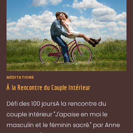
MÉDITATIONS
À la Rencontre du Couple Intérieur
Défi des 100 joursA la rencontre du
couple intérieur "J'apaise en moi le
masculin et le féminin sacré." par Anne