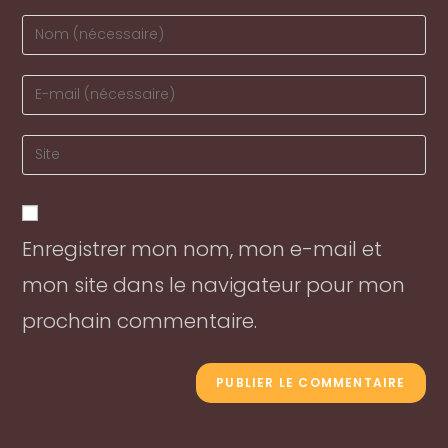
Enter
your
name
Enter
or
your
username
email
Enter
to
address
your
comment
to
website
comment
URL
Enregistrer mon nom, mon e-mail et
(optional)
mon site dans le navigateur pour mon
prochain commentaire.