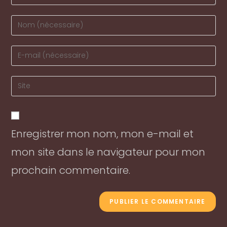
Enter
your
name
Enter
or
your
username
email
Enter
to
address
your
comment
to
website
comment
URL
Enregistrer mon nom, mon e-mail et
(optional)
mon site dans le navigateur pour mon
prochain commentaire.