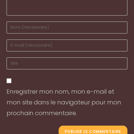
Enter
your
name
Enter
or
your
username
email
Enter
to
address
your
comment
to
website
comment
URL
Enregistrer mon nom, mon e-mail et
(optional)
mon site dans le navigateur pour mon
prochain commentaire.