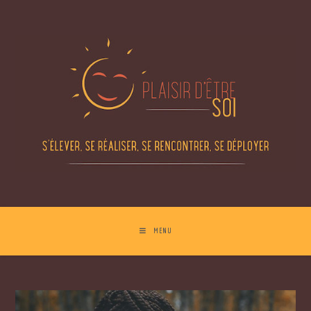
Skip
to
content
MENU