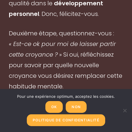
qualité dans le
développement
personnel
. Donc, félicitez-vous.
Deuxième étape, questionnez-vous :
« Est-ce ok pour moi de laisser partir
cette croyance ?
» Si oui, réfléchissez
pour savoir par quelle nouvelle
croyance vous désirez remplacer cette
habitude mentale.
Pour une expérience optimum, acceptez les cookies.
Dans cette rencontre avec vous-
OK
NON
même et cette transformation, le
POLITIQUE DE CONFIDENTIALITÉ
travail avec les affirmations et les